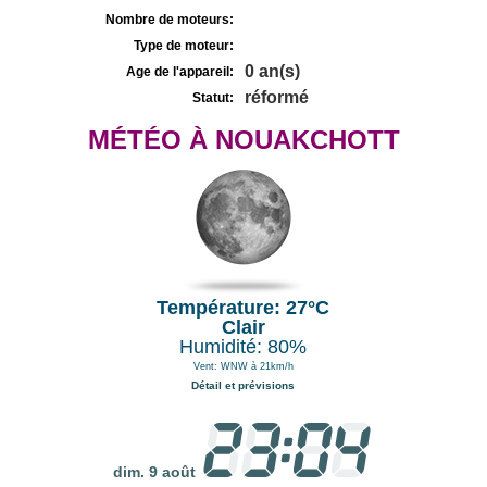
Nombre de moteurs:
Type de moteur:
0 an(s)
Age de l'appareil:
réformé
Statut:
MÉTÉO À NOUAKCHOTT
Température: 27°C
Clair
Humidité: 80%
Vent: WNW à 21km/h
Détail et prévisions
dim. 9 août