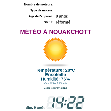
Nombre de moteurs:
Type de moteur:
0 an(s)
Age de l'appareil:
réformé
Statut:
MÉTÉO À NOUAKCHOTT
Température: 28°C
Ensoleillé
Humidité: 76%
Vent: WSW à 25km/h
Détail et prévisions
dim. 9 août