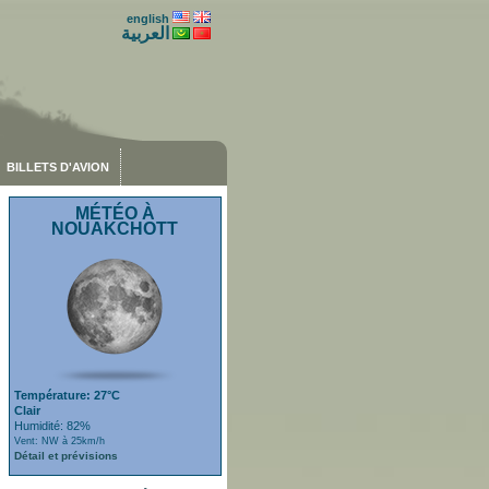
english
العربية
BILLETS D'AVION
MÉTÉO À
NOUAKCHOTT
Température: 27°C
Clair
Humidité: 82%
Vent: NW à 25km/h
Détail et prévisions