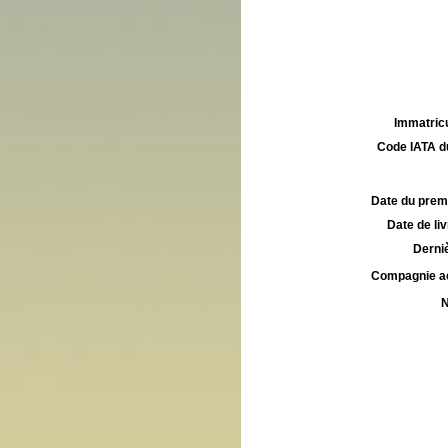
Immatricu
Code IATA d
Date du premie
Date de liv
Derniè
Compagnie aé
N